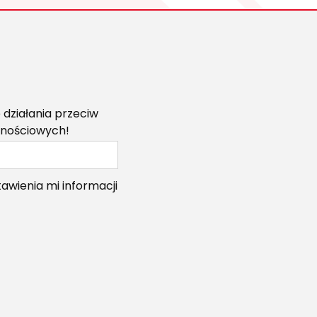
!
 działania przeciw
znościowych!
wienia mi informacji