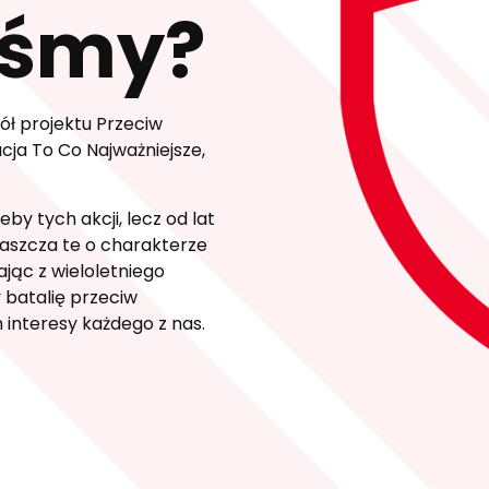
eśmy?
ół projektu Przeciw
cja To Co Najważniejsze,
by tych akcji, lecz od lat
właszcza te o charakterze
jąc z wieloletniego
 batalię przeciw
interesy każdego z nas.