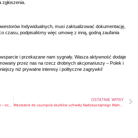
a zgłoszenia.
nwestorów Indywidualnych, musi zaktualizować dokumentację,
eco czasu, podpisaliśmy więc umowę z inną, godną zaufania
 wsparcie i przekazane nam sygnały. Wasza aktywność dodaje
jmowany przez nas na rzecz drobnych akcjonariuszy – Polek i
iejszy niż prywatne interesy i polityczne zagrywki!
OSTATNIE WPISY
Sprawiedliwość dla akcjonariuszy mniejszościowych Energi – oczekujemy konkretów. Wywiad dla Parkiet.com
Wezwanie do usunięcia skutków uchwały Nadzwyczajnego Walnego Zgromadzenia ENERGA