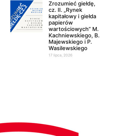
Zrozumieć giełdę,
cz. II. „Rynek
kapitałowy i giełda
papierów
wartościowych” M.
Kachniewskiego, B.
Majewskiego i P.
Wasilewskiego
17 lipca, 2026