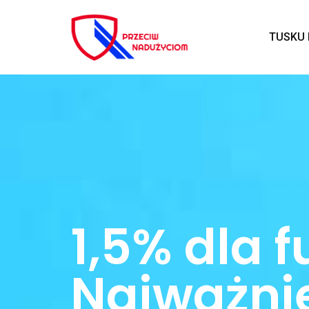
TUSKU 
1,5% dla 
Najważni