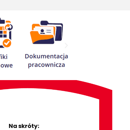
I
Na skróty: