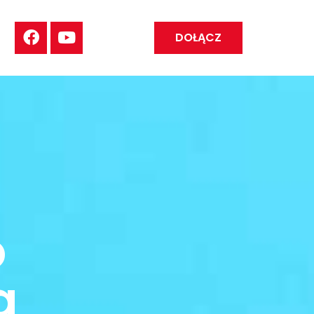
DOŁĄCZ
o
a