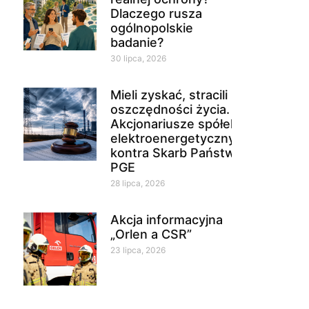
Dlaczego rusza
ogólnopolskie
badanie?
30 lipca, 2026
Mieli zyskać, stracili
oszczędności życia.
Akcjonariusze spółek
elektroenergetycznych
kontra Skarb Państwa i
PGE
28 lipca, 2026
Akcja informacyjna
„Orlen a CSR”
23 lipca, 2026