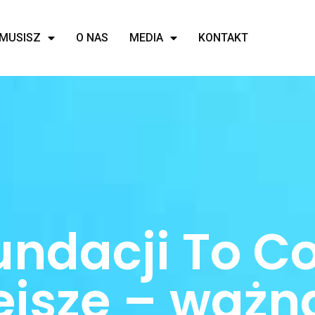
MUSISZ
O NAS
MEDIA
KONTAKT
fundacji To C
ejsze – ważn