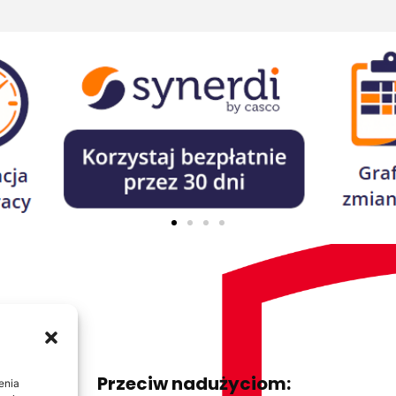
Przeciw nadużyciom:
enia