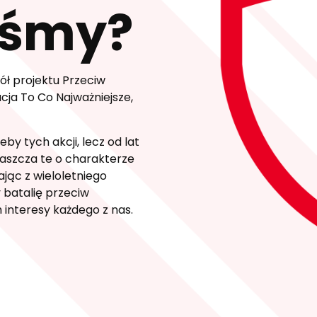
eśmy?
ół projektu Przeciw
cja To Co Najważniejsze,
by tych akcji, lecz od lat
właszcza te o charakterze
jąc z wieloletniego
 batalię przeciw
interesy każdego z nas.