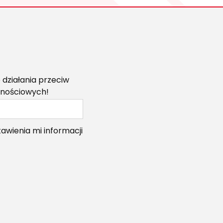
!
 działania przeciw
znościowych!
wienia mi informacji