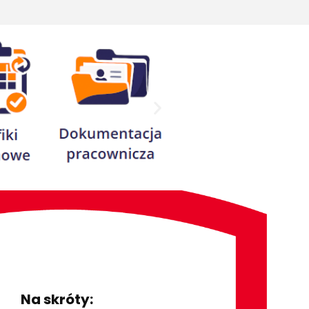
czkowych
N
Na skróty: