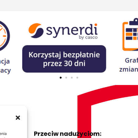
yjne oprogramowanie dla Kas Zapomogowo-Poży
Przeciw nadużyciom:
enia