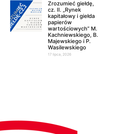
Zrozumieć giełdę,
cz. II. „Rynek
kapitałowy i giełda
papierów
wartościowych” M.
Kachniewskiego, B.
Majewskiego i P.
Wasilewskiego
17 lipca, 2026