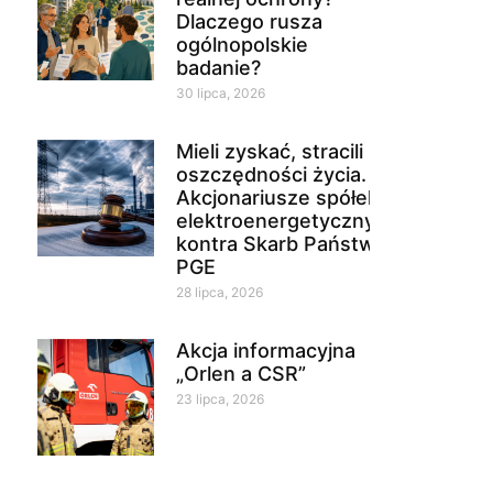
Dlaczego rusza
ogólnopolskie
badanie?
30 lipca, 2026
Mieli zyskać, stracili
oszczędności życia.
Akcjonariusze spółek
elektroenergetycznych
kontra Skarb Państwa i
PGE
28 lipca, 2026
Akcja informacyjna
„Orlen a CSR”
23 lipca, 2026