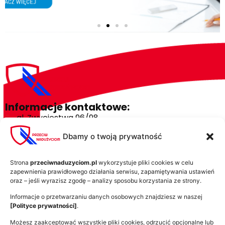
Informacje kontaktowe:
al. Zwycięstwa 96/98
81-451 Gdynia
Dbamy o twoją prywatność
kontakt@przeciwnaduzyciom.pl
+48 58 732 85 85
Strona
przeciwnaduzyciom.pl
wykorzystuje pliki cookies w celu
zapewnienia prawidłowego działania serwisu, zapamiętywania ustawień
Przeciw nadużyciom:
oraz – jeśli wyrazisz zgodę – analizy sposobu korzystania ze strony.
Bronimy lotosu na sali sądowej
Informacje o przetwarzaniu danych osobowych znajdziesz w naszej
Kto traci na fuzji lotosu z orlenem?
[Polityce prywatności]
.
Orlen pożera inne koncerny
Możesz zaakceptować wszystkie pliki cookies, odrzucić opcjonalne lub