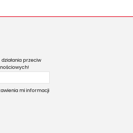
!
 działania przeciw
znościowych!
wienia mi informacji