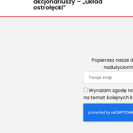
akcjonariuszy – „układ
ostrołęcki”
Popierasz nasze d
nadużyciom!
Wyrażam zgodę na 
na temat kolejnych 