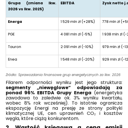
Grupa (zmiana Ikw.
EBITDA
Zysk netto j.
2026 vs Ikw. 2025)
Energa
1 529 mln zł (+28%)
778 mln zł (+
PGE
4 081 mln zł (−5%)
1 938 mln zł (
Tauron
2 091 mln zł (−10%)
979 mln zł (−1
Enea
1 548 mln zł (−20%)
929 mln zł (−1
Zródło: Sprawozdania finansowe grup energetycznych za Ikw. 2026
Filarem odporności wyniku jest jego struktura:
segmenty „niewęglowe” odpowiadają za
ponad 96% EBITDA Grupy Energa
(energetyka
zawodowa to zaledwie ok. 3% wyniku kwartału,
wobec 8% rok wcześniej). To istotnie ogranicza
ekspozycję Energi na presję ze strony polityki
klimatycznej UE, cen uprawnień CO₂ i kosztów
węgla, które ciążą konkurentom.
2. Wartość księgowa a cena emisji