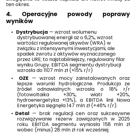
ten okres.
4. Operacyjne powody poprawy
wyników
•
Dystrybucja
— wzrost wolumenu
dystrybuowanej energii aż o 6,2%, wzrost
wartości regulowanej akywów (WRA) w
związku z intensywnymi inwestycjami, ale
spadek zwrotu z aktywów wyznaczanego
przez URE; to najstabilniejszy, regulowany filar
wyniku Grupy. EBITDA segmentu dystrybucji
wzrosła do 1107 mln zł (+15% r/r)
•
OZE
— wzrost mocy zainstalowanych oraz
lepsze warunki hydrologiczne. Produkcja ze
źródeł odnawialnych wzrosła o 18% r/r
(fotowoltaika +30%, wiatr +20%,
hydroenergetyka +13%), a EBITDA linii Nowa
Energetyka sięgnęła 147 mln zł (+46% r/r).
•
Detal
— brak regulacji cen oraz sukcesywne
rozwiązywanie rezerw zawiązanych w 2025
roku. EBITDA segmentu wyniosła 158 mln zł
wobec (minus) 28 mln zł rok wcześniej.