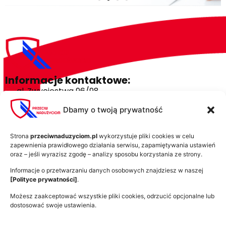
Informacje kontaktowe:
al. Zwycięstwa 96/98
81-451 Gdynia
Dbamy o twoją prywatność
kontakt@przeciwnaduzyciom.pl
+48 58 732 85 85
Strona
przeciwnaduzyciom.pl
wykorzystuje pliki cookies w celu
zapewnienia prawidłowego działania serwisu, zapamiętywania ustawień
Przeciw nadużyciom:
oraz – jeśli wyrazisz zgodę – analizy sposobu korzystania ze strony.
Bronimy lotosu na sali sądowej
Informacje o przetwarzaniu danych osobowych znajdziesz w naszej
Kto traci na fuzji lotosu z orlenem?
[Polityce prywatności]
.
Orlen pożera inne koncerny
Możesz zaakceptować wszystkie pliki cookies, odrzucić opcjonalne lub
dostosować swoje ustawienia.
Czego nie wiecie o Orlenie?
Na skróty: