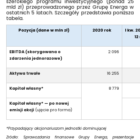
szerokiego programu inwestycyjnego (ponad 25
mld zł) przeprowadzonego przez Grupę Energa w
ostatnich 5 latach. Szczegóły przedstawia poniższa
tabela.
Pozycja (dane w mln zł)
2020 rok
I kw. 2
12
EBITDA (skorygowana o
2 096
zdarzenia jednorazowe)
Aktywa trwałe
16 255
Kapitał własny*
8 779
Kapitał własny* — po nowej
emisji akcji
(ujęcie pro forma)
*Przypadający akcjonariuszom jednostki dominującej
Zródło: Sprawozdania finansowe Grupy Energa, prezentacje