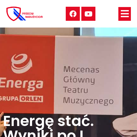
Energę stać.
Wyniki po I