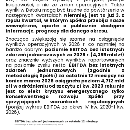
księgowości, a nie ze zmian operacyjnych. Także
wyniki w Detalu mogą być trudne do powtórzenia w
następnych kwartałach.
Niemniej, jest to już 3. z
rzędu kwartał, w którym spółka przebija nasze
wewnętrzne, oparte o publicznie dostępne
informacje, prognozy dla danego okresu.
Znacząco zwiększają się szanse na osiągnięcie
wyników operacyjnych w 2026 r. co najmniej na
bardzo dobrym
poziomie EBITDA bez istotnych
zdarzeń jednorazowych za 2025 r. (4,355 mld zł
)
oraz znacznie wyższych wyników raportowanych
na poziomie zysku netto.
EBITDA bez istotnych
zdarzeń jednorazowych (zgodnie z
metodologią Spółki) za ostatnie 12 miesięcy na
koniec marca 2026 osiągneła poziom 4,712 mld
zł i w odróżnieniu od szczytu z I kw. 2023 roku nie
jest to efekt kryzysu energetycznego tylko
konsekwentnego rozwoju Spółki
przy
sprzyjających warunkach regulacyjnych
(poniżej wykres EBITDA za okres IV kw. 2020-I kw.
2026).