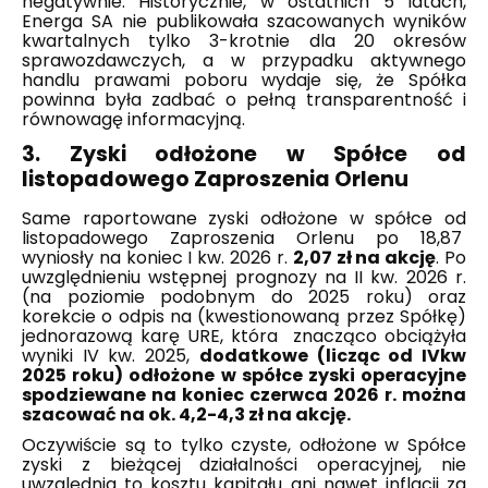
negatywnie. Historycznie, w ostatnich 5 latach,
Energa SA nie publikowała szacowanych wyników
kwartalnych tylko 3-krotnie dla 20 okresów
sprawozdawczych, a w przypadku aktywnego
handlu prawami poboru wydaje się, że Spółka
powinna była zadbać o pełną transparentność i
równowagę informacyjną.
3. Zyski odłożone w Spółce od
listopadowego Zaproszenia Orlenu
Same raportowane zyski odłożone w spółce od
listopadowego Zaproszenia Orlenu po 18,87
wyniosły na koniec I kw. 2026 r.
2,07 zł na akcję
. Po
uwzględnieniu wstępnej prognozy na II kw. 2026 r.
(na poziomie podobnym do 2025 roku) oraz
korekcie o odpis na (kwestionowaną przez Spółkę)
jednorazową karę URE, która znacząco obciążyła
wyniki IV kw. 2025,
dodatkowe (licząc od IVkw
2025 roku) odłożone w spółce zyski operacyjne
spodziewane na koniec czerwca 2026 r. można
szacować na ok. 4,2-4,3 zł na akcję.
Oczywiście są to tylko czyste, odłożone w Spółce
zyski z bieżącej działalności operacyjnej, nie
uwzględnia to kosztu kapitału ani nawet inflacji za