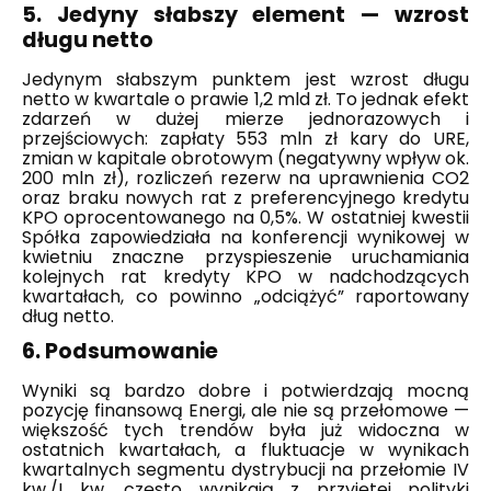
5. Jedyny słabszy element — wzrost
długu netto
Jedynym słabszym punktem jest wzrost długu
netto w kwartale o prawie 1,2 mld zł. To jednak efekt
zdarzeń w dużej mierze jednorazowych i
przejściowych: zapłaty 553 mln zł kary do URE,
zmian w kapitale obrotowym (negatywny wpływ ok.
200 mln zł), rozliczeń rezerw na uprawnienia CO2
oraz braku nowych rat z preferencyjnego kredytu
KPO oprocentowanego na 0,5%. W ostatniej kwestii
Spółka zapowiedziała na konferencji wynikowej w
kwietniu znaczne przyspieszenie uruchamiania
kolejnych rat kredyty KPO w nadchodzących
kwartałach, co powinno „odciążyć” raportowany
dług netto.
6. Podsumowanie
Wyniki są bardzo dobre i potwierdzają mocną
pozycję finansową Energi, ale nie są przełomowe —
większość tych trendów była już widoczna w
ostatnich kwartałach, a fluktuacje w wynikach
kwartalnych segmentu dystrybucji na przełomie IV
kw./I kw. często wynikają z przyjętej polityki