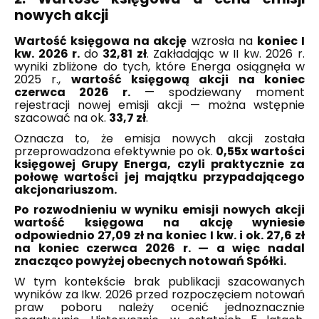
nowych akcji
Wartość księgowa na akcję
wzrosła na
koniec I
kw. 2026 r.
do
32,81 zł
. Zakładając w II kw. 2026 r.
wyniki zbliżone do tych, które Energa osiągnęła w
2025 r.,
wartość księgową akcji na koniec
czerwca 2026 r.
— spodziewany moment
rejestracji nowej emisji akcji — można wstępnie
szacować na ok.
33,7 zł
.
Oznacza to, że emisja nowych akcji została
przeprowadzona efektywnie po ok.
0,55x wartości
księgowej Grupy Energa, czyli praktycznie za
połowę wartości jej majątku przypadającego
akcjonariuszom.
Po rozwodnieniu w wyniku emisji nowych akcji
wartość księgowa na akcję wyniesie
odpowiednio 27,09 zł na koniec I kw. i ok. 27,6 zł
na koniec czerwca 2026 r. — a więc nadal
znacząco powyżej obecnych notowań Spółki.
W tym kontekście brak publikacji szacowanych
wyników za Ikw. 2026 przed rozpoczęciem notowań
praw poboru należy ocenić jednoznacznie