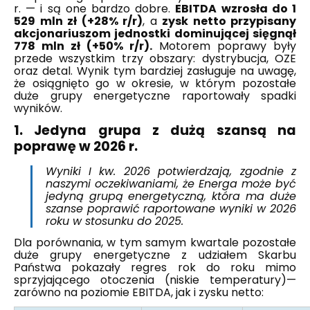
r. — i są one bardzo dobre.
EBITDA wzrosła do 1
529 mln zł (+28% r/r)
, a
zysk netto przypisany
akcjonariuszom jednostki dominującej sięgnął
778 mln zł (+50% r/r).
Motorem poprawy były
przede wszystkim trzy obszary: dystrybucja, OZE
oraz detal. Wynik tym bardziej zasługuje na uwagę,
że osiągnięto go w okresie, w którym pozostałe
duże grupy energetyczne raportowały spadki
wyników.
1. Jedyna grupa z dużą szansą na
poprawę w 2026 r.
Wyniki I kw. 2026 potwierdzają, zgodnie z
naszymi oczekiwaniami, że Energa może być
jedyną grupą energetyczną, która ma duże
szanse poprawić raportowane wyniki w 2026
roku w stosunku do 2025.
Dla porównania, w tym samym kwartale pozostałe
duże grupy energetyczne z udziałem Skarbu
Państwa pokazały regres rok do roku mimo
sprzyjającego otoczenia (niskie temperatury)—
zarówno na poziomie EBITDA, jak i zysku netto: