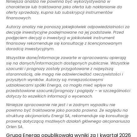
Niniejsza analiza nie powinna być wykorzystywana w
charakterze lub traktowana jako oferta lub nakłanianie do
oferty sprzedaży, kupna lub subskrypcji instrumentów
finansowych.
Autorzy analizy nie ponoszą jakiejkolwiek odpowiedzialności za
decyzje inwestycyjne podejmowane na jej podstawie. Przed
podjęciem decyzji o inwestycji w jakikolwiek instrument
finansowy rekomenduje się konsultację z licencjonowanym
doradcą inwestycyjnym.
Wszystkie dane/informacje zawarte w opracowaniu opierają
się na danych/informacjach dostępnych publicznie. Wszystkie
szacunki i prognozy zostały przygotowane z najwyższą
starannością, ale mogą nie odzwierciedlać rzeczywistości i
przyszłych wyników. Autorzy są mniejszościowymi
udziałowcami spółki Energa, co mogło mieć wpływ na
przedstawione szacunki/prognozy i poglądy – w szczególności
dotyczy to wszelkich informacji o wycenach.
Niniejsze opracowanie nie jest i w żadnym wypadku nie
powinno być traktowane jako porada prawna. Ze względu na
strukturę akcjonariatu Energi SA, rekomenduje się konsultację
prawną dotyczącą możliwych działań głównego akcjonariusza
Orlen SA.
Grupa Energa opublikowała wyniki za I kwartał 2026